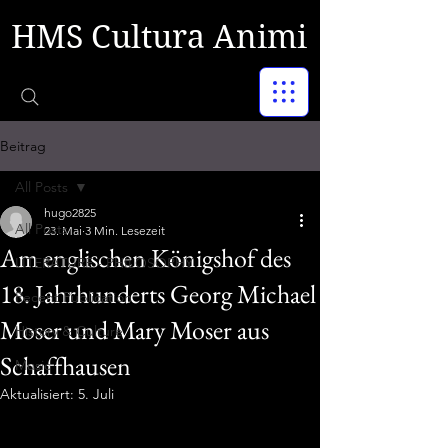
HMS Cultura Animi
Beitrag
All Posts
hugo2825
All Posts
23. Mai
3 Min. Lesezeit
Am englischen Königshof des
LITERATURE - PHILOSOPHY
18. Jahrhunderts Georg Michael
Recent Publication
Moser und Mary Moser aus
History & Culture
Schaffhausen
Music
Aktualisiert:
5. Juli