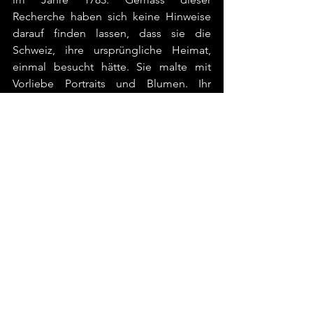
Recherche haben sich keine Hinweise 
darauf finden lassen, dass sie die 
Schweiz, ihre ursprüngliche Heimat, 
einmal besucht hätte. Sie malte mit 
Vorliebe Portraits und Blumen. Ihr 
überschaubares Werk ist insbesondere 
bei Kunstfreunden und -innen in 
England,  dem Land mit einem 
ausgeprägten Sinn für Floristik, auch 
heute unvermindert beliebt und kann 
im Internet bewundert werden. 
Ergänzend:
Germaine Greer bringt Mary Mosers 
Malerei mit der holländischen Tradition 
in Verbindung:
Greer, Germaine, 
The Obstacle Race: 
The Fortunes of Women Painters and 