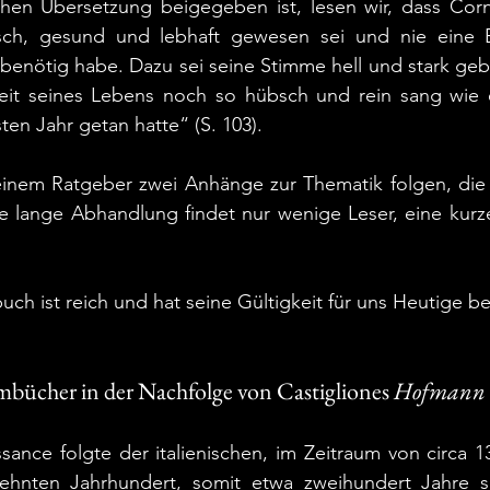
en Übersetzung beigegeben ist, lesen wir, dass Corna
sch, gesund und lebhaft gewesen sei und nie eine Br
benötig habe. Dazu sei seine Stimme hell und stark gebl
Zeit seines Lebens noch so hübsch und rein sang wie e
en Jahr getan hatte“ (S. 103).
einem Ratgeber zwei Anhänge zur Thematik folgen, die e
e lange Abhandlung findet nur wenige Leser, eine kurze 
uch ist reich und hat seine Gültigkeit für uns Heutige b
mbücher in der Nachfolge von Castigliones 
Hofmann
sance folgte der italienischen, im Zeitraum von circa 13
ehnten Jahrhundert, somit etwa zweihundert Jahre spä