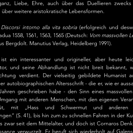
ganz, Liebe, Ehre, auch über das Duellieren zwecks E
d über weitere aristokratische Lebensformen.   
 
Discorsi intorno alla vita sobria 
(erfolgreich und des
adua 1558, 1561, 1563, 1565 (Deutsch: 
Vom massvollen L
us Bergdolt. Manutius Verlag, Heidelberg 1991).
ist ein interessanter und origineller, aber heute lei
or, und seine Abhandlung ist nicht breit bekannt, we
htung verdient. Der vielseitig gebildete Humanist a
ner autobiographischen Altersschrift - die er, wie er aussa
Jahren geschrieben habe - den Sinn eines massvollen 
Umgang mit anderen Menschen, mit den eigenen Veran
t, mit „Hass und Schwermut und anderen uno
n“ (S. 41), bis hin zum zu schnellen Fahren in der Ku
s zwar seit dem Mittelalter, und doch ist Cornaros Denke
ssance verwurzelt. Er beruft sich wiederholt auf Galen