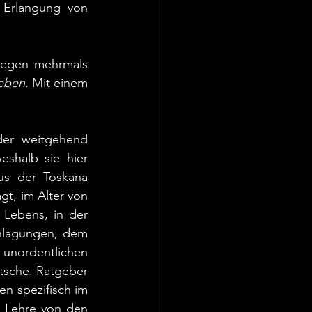
rlangung von 		
wegen mehrmals 
eben. 
Mit einem 
der weitgehend 
shalb sie hier 
us der Toskana 
gt, im Alter von 
Lebens, in der 
lagungen, dem 
rdentlichen 
tsche. Ratgeber 
n spezifisch im 
s Lehre von den 