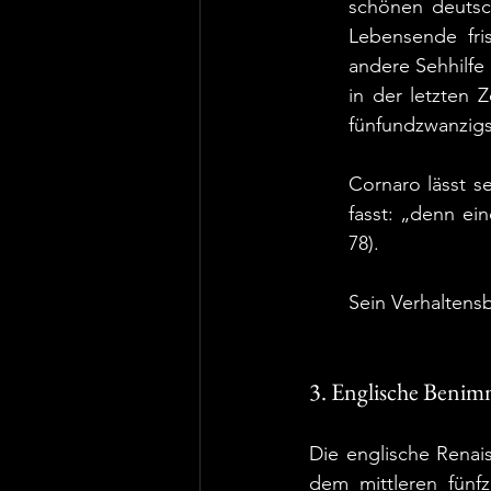
schönen deutsch
Lebensende fri
andere Sehhilfe 
in der letzten 
fünfundzwanzigst
Cornaro lässt s
fasst: „denn ein
78).
Sein Verhaltensb
3. Englische Benim
Die englische Renais
dem mittleren fünfz