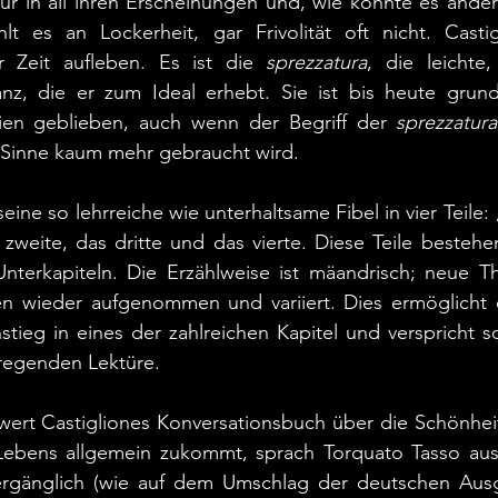
ur in all ihren Erscheinungen und, wie könnte es anders
lt es an Lockerheit, gar Frivolität oft nicht. Castigl
r Zeit aufleben. Es ist die 
sprezzatura
, die leichte
z, die er zum Ideal erhebt. Sie ist bis heute grund
lien geblieben, auch wenn der Begriff der 
sprezzatura
m Sinne kaum mehr gebraucht wird. 
seine so lehrreiche wie unterhaltsame Fibel in vier Teile:
weite, das dritte und das vierte. Diese Teile bestehe
Unterkapiteln. Die Erzählweise ist mäandrisch; neue
n wieder aufgenommen und variiert. Dies ermöglicht ei
stieg in eines der zahlreichen Kapitel und verspricht so
regenden Lektüre.
wert Castigliones Konversationsbuch über die Schönhei
Lebens allgemein zukommt, sprach Torquato Tasso aus.
ergänglich (wie auf dem Umschlag der deutschen Ausg