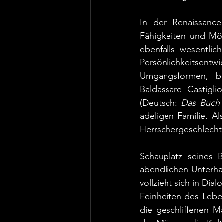
In der Renaissance
Fähigkeiten und Mög
ebenfalls wesentlic
Persönlichkeitsentw
Umgangsformen, be
Baldassare Castigl
(Deutsch: 
Das Buch
adeligen Familie. A
Herrschergeschlecht
Schauplatz seines 
abendlichen Unterhal
vollzieht sich in Dia
Feinheiten des Lebe
die geschliffenen M