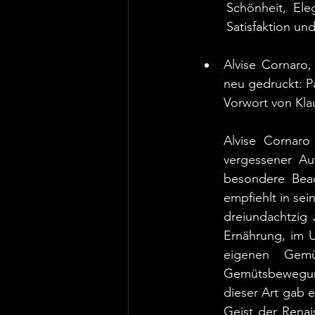
Schönheit, Ele
Satisfaktion un
Alvise Cornaro,
neu gedruckt: P
Vorwort von Kla
Alvise Cornaro 
vergessener Aut
besondere Beac
empfiehlt in sei
dreiundachtzig 
Ernährung, im 
eigenen Gemü
Gemütsbewegunge
dieser Art gab e
Geist der Renai