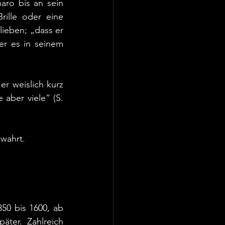
ro bis an sein 
ille oder eine 
ieben; „dass er 
r es in seinem 
r weislich kurz 
aber viele“ (S. 
ewahrt.
50 bis 1600, ab 
ter. Zahlreich 