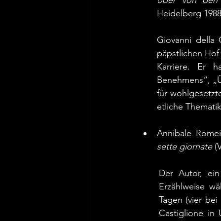
oder von den 
Heidelberg 1988
Giovanni della
päpstlichen Hof 
Karriere. Er 
Benehmens“, „Ü
für wohlgesetzt
etliche Themati
Annibale Romei
sette giornate
 (
Der Autor, ein G
Erzählweise wä
Tagen (vier bei
Castiglione in