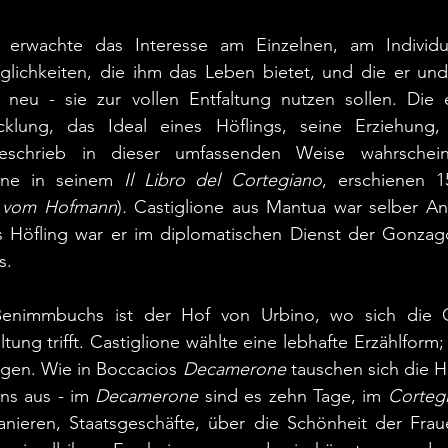
 erwachte das Interesse am Einzelnen, am Individu
lichkeiten, die ihm das Leben bietet, und die er und -
h neu - sie zur vollen Entfaltung nutzen sollen. Die e
icklung, das Ideal eines Höflings, seine Erziehung, 
schrieb in dieser umfassenden Weise wahrscheinli
ione in seinem 
Il Libro del Cortegiano
, erschienen 1
 vom Hofmann
)
. 
Castiglione aus Mantua war selber Ang
ls Höfling war er im diplomatischen Dienst der Gonzago
s.
Benimmbuchs ist der Hof von Urbino, wo sich die Ge
tung trifft. Castiglione wählte eine lebhafte Erzählform
logen. Wie in Boccacios 
Decamerone 
tauschen sich die H
ns aus - im 
Decamerone
 sind es zehn Tage, im 
Corteg
anieren, Staatsgeschäfte, über die Schönheit der Fraue