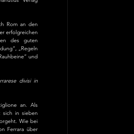
nutius Verlag 
ach Rom an den 
r erfolgreichen 
zen des guten 
dung“, „Regeln 
Rauhbeine“ und 
arese divisi in 
an. Als 									
ch in sieben 		
rgeht. Wie bei 	
Ferrara über 		