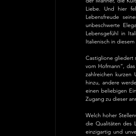
der Männer, die Kult
Liebe. Und hier feh
Lebensfreude seine
unbeschwerte Elegan
Lebensgefühl in Ita
Italienisch in diese
Castiglione gliedert 
vom Hofmann“, das z
zahlreichen kurzen 
hinzu, andere werde
einen beliebigen Ein
Zugang zu dieser an
Welch hoher Stellen
die Qualitäten des 
einzigartig und unv