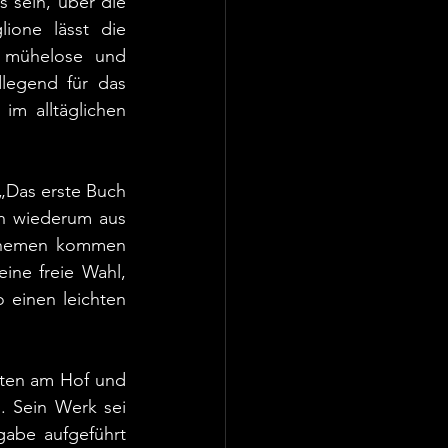
 sein, über die 
ione lässt die 
, mühelose und 
legend für das 
 im alltäglichen 
 „Das erste Buch 
n wiederum aus 
 Themen kommen 
ne freie Wahl, 
 einen leichten 
ten am Hof und 
 Sein Werk sei 
abe aufgeführt 