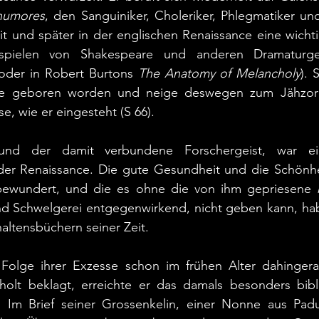
humores
, den Sanguiniker, Choleriker, Phlegmatiker und
it und später in der englischen Renaissance eine wichtig
spielen von Shakespeare und anderen Dramaturgen
 oder in Robert Burtons 
The
Anatomy of Melancholy
). 
lle geboren worden und neige deswegen zum Jähzorn,
, wie er eingesteht (S 66).
und der damit verbundene Forschergeist, war ei
er Renaissance. Die gute Gesundheit und die Schönhei
bewundert, und die es ohne die von ihm gepriesene 
d Schwelgerei entgegenwirkend, nicht geben kann, habe
haltensbüchern seiner Zeit.
Folge ihrer Exzesse schon im frühen Alter dahingeraf
olt beklagt, erreichte er das damals besonders bibli
. Im Brief seiner Grossenkelin, einer Nonne aus Padu