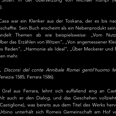
Sitten. 
In der Übersetzung von Michael Rumpf (Ma
).
 Casa war ein Kleriker aus der Toskana, der es bis n
schaffte. Sein Buch erscheint als ein Nebenprodukt seine
handelt Themen ab wie beispielsweise: „Vom Nut
ber das Erzählen von Witzen“, „Von angemessener Klei
es Reden“, „Harmonie als Ideal“, „Über Meckerer und 
ken mehr.
, 
Discorsi del conte Annibale Romei gentil'huomo ferr
Venezia 1585; Ferrara 1586)
.
raf aus Ferrara, lehnt sich auffallend eng an Castiglione 
hlt auch er den Dialog, und das Geschehen vollzieht si
 Castiglione), was bereits aus dem Titel des Werks hervo
 Urbino unterhält sich Romeis Gemeinschaft am Hof von 