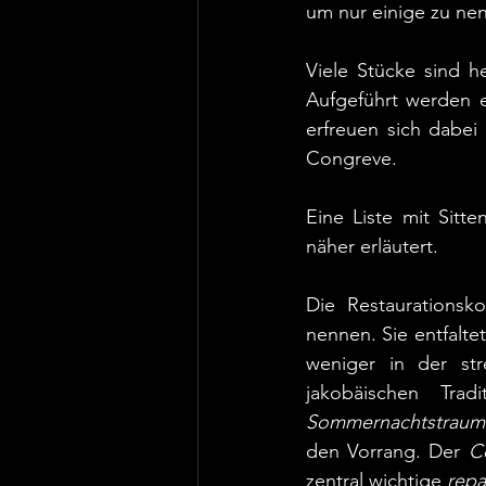
um nur einige zu ne
Viele Stücke sind h
Aufgeführt werden e
erfreuen sich dabei 
Congreve.
Eine Liste mit Sitt
näher erläutert.  
Die Restaurationsk
nennen. Sie entfalte
weniger in der str
jakobäischen Tradi
Sommernachtstraum
den Vorrang. Der 
C
zentral wichtige 
repa