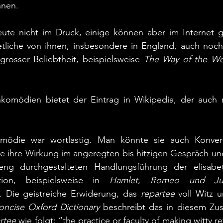
nnen.
eute nicht im Druck, einige können aber im Internet g
tliche von ihnen, insbesondere in England, auch noch 
grosser Beliebtheit, beispielsweise 
The Way of the Wo
enkomödien bietet der Eintrag in Wikipedia, der auch 
omödie war wortlastig. Man könnte sie auch Konvers
te ihre Wirkung im angeregten bis hitzigen Gespräch un
eng durchgestalteten Handlungsführung der elisabet
tion, beispielsweise in 
Hamlet
, 
Romeo und Jul
. Die geistreiche Erwiderung, das 
repartee
 voll Witz u
oncise Oxford Dictionary
 beschreibt das in diesem Z
rtee
 wie folgt: “the practice or faculty of making witty re