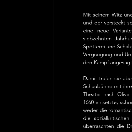
Mit seinem Witz und 
und der versteckt s
eine neue Variant
siebzehnten Jahrhun
Spötterei und Schalk 
Vergnügung und Unter
den Kampf angesagt
Damit trafen sie ab
Schaubühne mit ihrem
Theater nach Oliver
1660 einsetzte, sch
weder die romantisc
die sozialkritisch
überraschten die D