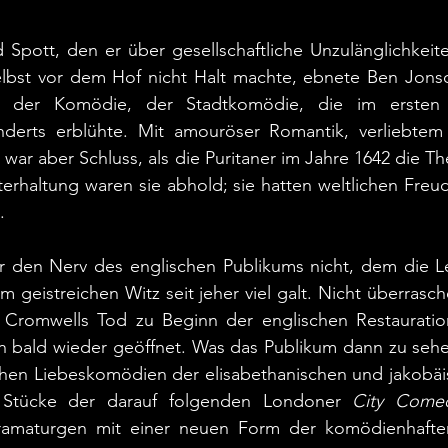
Spott, den er über gesellschaftliche Unzulänglichkeite
elbst vor dem Hof nicht Halt machte, ebnete Ben Jons
e der Komödie, der Stadtkomödie, die im ersten 
derts erblühte. Mit amouröser Romantik, verliebtem 
war aber Schluss, als die Puritaner im Jahre 1642 die Th
haltung waren sie abhold; sie hatten weltlichen Freude
.
er den Nerv des englischen Publikums nicht, dem die Le
 geistreichen Witz seit jeher viel galt. Nicht überrasc
 Cromwells Tod zu Beginn der englischen Restauration
on bald wieder geöffnet. Was das Publikum dann zu seh
hen Liebeskomödien der elisabethanischen und jakobäis
en Stücke der darauf folgenden Londoner 
City Come
ramaturgen mit einer neuen Form der komödienhaften