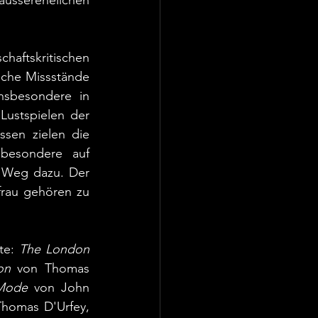
ausserehelichen 
haftskritischen 
sche Missstände 
nsbesondere in 
Lustspielen der 
ssen zielen die 
besondere auf 
 Weg dazu. Der 
rau gehören zu 
te: 
The London 
on
 von Thomas 
 Mode
 von John 
homas D'Urfey, 