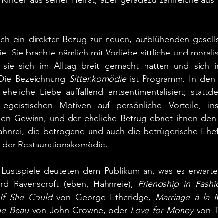
 Kinder aus seiner Heirat, aber geradezu zahlreiche aus 
ch ein direkter Bezug zur neuen, aufblühenden gesellsc
. Sie brachte nämlich mit Vorliebe sittliche und morali
 sie sich im Alltag breit gemacht hatten und sich i
 Die Bezeichnung 
Sittenkomödie
 ist Programm. In den 
 eheliche Liebe auffallend entsentimentalisiert; stattde
egoistischen Motiven auf persönliche Vorteile, ins
iellen Gewinn, und der eheliche Betrug ebnet ihnen den
hnrei, die betrogene und auch die betrügerische Ehef
 der Restaurationskomödie.
er Lustspiele deuteten dem Publikum an, was es erwarte
d Ravenscroft (eben, Hahnreie), 
Friendship in Fashi
If She Could
 von George Etheridge, 
Marriage à la
ge Beau
 von John Crowne, oder 
Love for Money
 von T