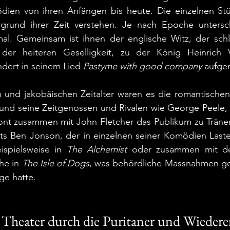
ien von ihren Anfängen bis heute. Die einzelnen Stüc
grund ihrer Zeit verstehen. Je nach Epoche untersch
al. Gemeinsam ist ihnen der englische Witz, der schlag
er heiteren Geselligkeit, zu der König Heinrich VI
dert in seinem Lied 
Pastyme with good company
 aufge
n und jakobäischen Zeitalter waren es die romantischen
nd seine Zeitgenossen und Rivalen wie George Peele,
nt zusammen mit John Fletcher das Publikum zu Tränen
its Ben Jonson, der in einzelnen seiner Komödien Laste
spielsweise in 
The Alchemist
 oder zusammen mit de
e in 
The Isle of Dogs
, was behördliche Massnahmen ge
ge hatte.
r Theater durch die Puritaner und Wieder