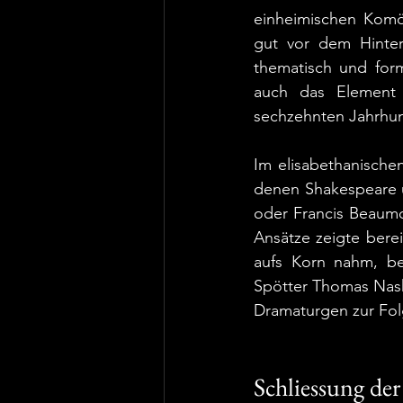
einheimischen Komöd
gut vor dem Hinter
thematisch und form
auch das Element d
sechzehnten Jahrhun
Im elisabethanische
denen Shakespeare u
oder Francis Beaumo
Ansätze zeigte bere
aufs Korn nahm, bei
Spötter Thomas Nash
Dramaturgen zur Fol
Schliessung de