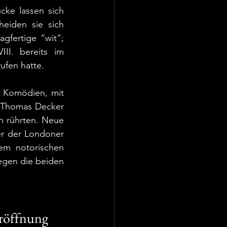
ke lassen sich 
eiden sie sich 
fertige “wit“; 
II. bereits im 
rufen hatte.
 Komödien, mit 
 Thomas Decker 
 rührten. Neue 
r der Londoner 
m notorischen 
gen die beiden 
eröffnung