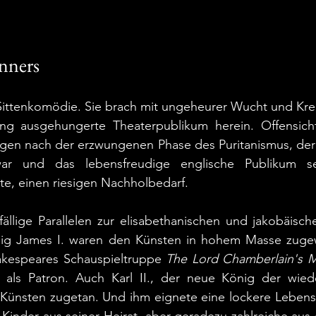
nners
ittenkomödie. Sie brach mit ungeheurer Wucht und Kreat
ng ausgehungerte Theaterpublikum herein. Offensichtl
gen nach der erzwungenen Phase des Puritanismus, der a
r und das lebensfreudige englische Publikum sei
te, einen riesigen Nachholbedarf.
ällige Parallelen zur elisabethanischen und jakobäische
nig James I. waren den Künsten in hohem Masse zugew
kespeares Schauspieltruppe 
The
Lord Chamberlain's 
, als Patron. Auch Karl II., der neue König der wiede
Künsten zugetan. Und ihm eignete eine lockere Lebensfr