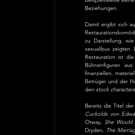
beispielsweise keine
Beziehungen. 
Damit ergibt sich au
Restaurationskomödie
zu Darstellung, wie
sexualibus zeigten.
Restauration ist die
Bühnenfiguren aus 
finanziellen, mater
Betrüger und der Ha
den 
stock characters
Bereits die Titel d
Cuckolds
 von Edwar
Otway, 
She Would 
Dryden, 
The Marria