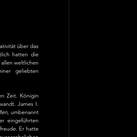
ivität über das 
ich hatten die 
llen weltlichen 
ner geliebten 
n Zeit. Königin 
andt. James I. 
Men
, umbenannt 
r eingeführten 
eude. Er hatte 