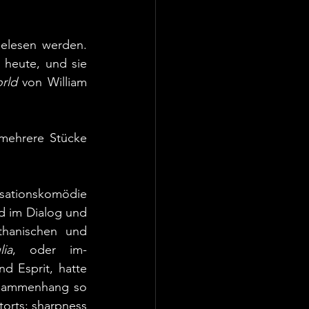
elesen werden. 
heute, und sie 
rld
 von William 
mehrere Stücke 
ationskomödie 
d im Dialog und 
hanischen und 
ia
, oder im- 
nd Esprit, hatte 
usammenhang so 
torts; sharpness 