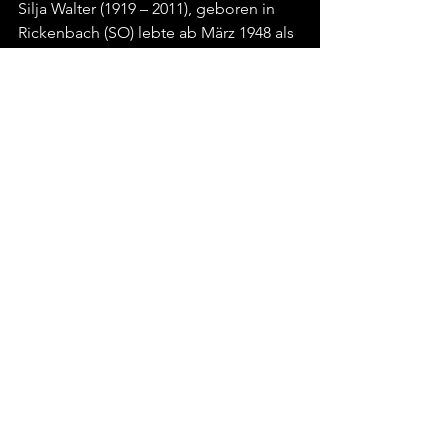
Silja Walter (1919 – 2011), geboren in 
Rickenbach (SO) lebte ab März 1948 als 
Schwester Maria Hedwig im 
Benediktinnerinnenpriorat Kloster Fahr 
bei Unterengstringen. Sie war die 
Schwester von Otto F. Walter. Ihre 
Widmung aus dem Sommer 1970 ist 
unübertrefflich kurz, aber gerade in 
dieser Kürze sehr eindringlich mit dem 
christlichen Friedensgruss „+ Pax“. 
Länger ist dafür die eigentliche 
Signatur, welche neben dem 
Ordensnamen auch den bürgerlichen 
Namen aufführt, unter welchem sie ihre 
literarischen Werke veröffentlicht hat.