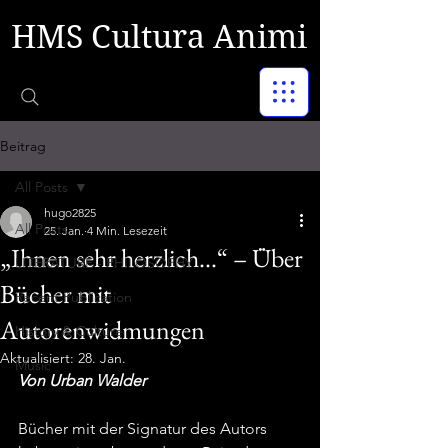
HMS Cultura Animi
Beitrag
All Posts
hugo2825
All Posts
25. Jan.
4 Min. Lesezeit
„Ihnen sehr herzlich...“ – Über
LITERATURE - PHILOSOPHY
Bücher mit
Recent Publication
Autorenwidmungen
History & Culture
Aktualisiert:
28. Jan.
Music
Von Urban Walder
Bücher mit der Signatur des Autors 