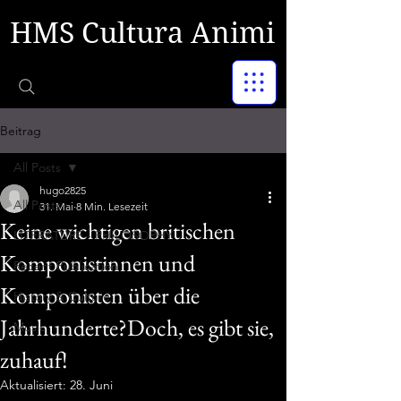
HMS Cultura Animi
Beitrag
All Posts
hugo2825
All Posts
31. Mai
8 Min. Lesezeit
Keine wichtigen britischen
LITERATURE - PHILOSOPHY
Komponistinnen und
Recent Publication
Komponisten über die
History & Culture
Jahrhunderte?Doch, es gibt sie,
Music
zuhauf!
Aktualisiert:
28. Juni