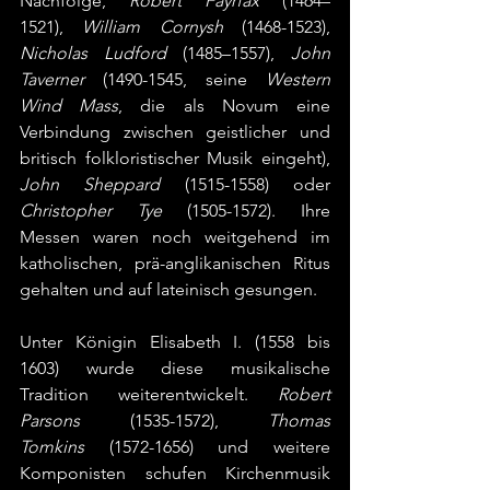
Nachfolge, 
Robert Fayrfax 
(1464–
1521),
 William Cornysh
 (1468-1523), 
Nicholas Ludford
 (1485–1557), 
John 
Taverner
 (1490-1545, seine 
Western 
Wind Mass
, die als Novum eine 
Verbindung zwischen geistlicher und 
britisch folkloristischer Musik eingeht), 
John Sheppard
 (1515-1558) oder 
Christopher Tye
 (1505-1572). Ihre 
Messen waren noch weitgehend im 
katholischen, prä-anglikanischen Ritus 
gehalten und auf lateinisch gesungen. 
Unter Königin Elisabeth I. (1558 bis 
1603) wurde diese musikalische 
Tradition weiterentwickelt. 
Robert 
Parsons
 (1535-1572), 
Thomas 
Tomkins
 (1572-1656) und weitere 
Komponisten schufen Kirchenmusik 