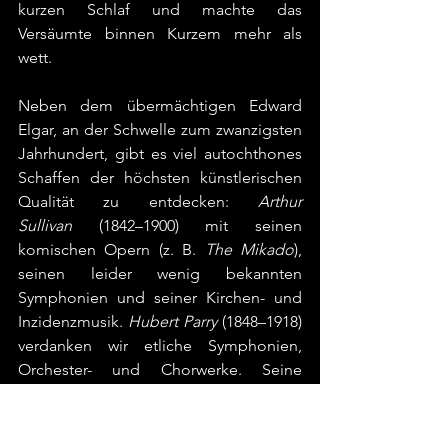
kurzen Schlaf und machte das 
Versäumte binnen Kurzem mehr als 
wett.
Neben dem übermächtigen Edward 
Elgar, an der Schwelle zum zwanzigsten 
Jahrhundert, gibt es viel autochthones 
Schaffen der höchsten künstlerischen 
Qualität zu entdecken: 
Arthur 
Sullivan
 (1842–1900) mit seinen 
komischen Opern (z. B. 
The Mikado
), 
seinen leider wenig bekannten 
Symphonien und seiner Kirchen- und 
Inzidenzmusik. 
Hubert Parry
 (1848–1918) 
verdanken wir etliche Symphonien, 
Orchester- und Chorwerke. Seine 
Vertonung von William Blakes Gedicht 
Jerusalem
 ist zur inoffiziellen 
englischen Nationalhymne geworden. 