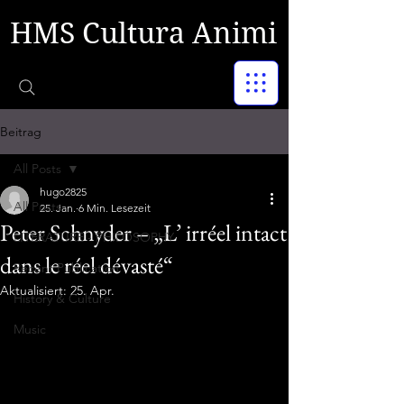
HMS Cultura Animi
Beitrag
All Posts
hugo2825
All Posts
25. Jan.
6 Min. Lesezeit
Peter Schnyder – „L’ irréel intact
LITERATURE - PHILOSOPHY
dans le réel dévasté“
Recent Publication
Aktualisiert:
25. Apr.
History & Culture
Music