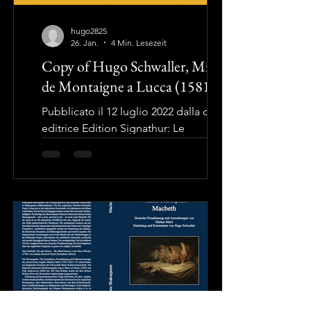
hugo2825
26. Jan.
4 Min. Lesezeit
Copy of Hugo Schwaller, Michel
de Montaigne a Lucca (1581)
Pubblicato il 12 luglio 2022 dalla casa
editrice Edition Signathur: Le
osservazioni del filosofo e politico
francese Michel Eyquem de
Montaigne (1533-1592) durante il suo
soggiorno a Lucca. Montaigne offre
una vista affascinante della vita
lucchese nell’ anno 1581. La versione
italiana è completata con un nuovo
capitolo: „La libera repubblica di
Lucca - realtà e mito“ Edition Signathur
ISBN 978-3- 906273-40-2 La