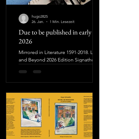
Illuminismo e Romanticismo, da un
romanzo rosa del No
hugo2825
26. Jan.
1 Min. Lesezeit
Due to be published in early
2026
Mirrored in Literature 1591-2018. Lucca
and Beyond 2026 Edition Signathur
ISBN 978-3-906273-74-4 Nello specchio
letterario 1591-2018. Lucca - e altri
luoghi. Traduzione di Chiara Guidi
Disegni di Lina Giusti 2026 Edition
Signathur ISBN t.b.a.