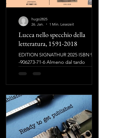
hugo2825
26. Jan.
1 Min. Lesezeit
Lucca nello specchio della
letteratura, 1591-2018
EDITION SIGNATHUR 2025 ISBN 978-3
-906273-71-6 Almeno dal tardo
Cinquecento, Lucca ha sempre
suscitato grande interesse nei letterati.
Questo studio propone una selezione
di autori tedeschi, inglesi e americani
che l’hanno scelta come meta di
viaggio o per ambientarvi i loro
intrecci narrativi. Dalle descrizioni dei
viaggiatori inglesi che visitarono la
città tra Cinque e Seicento a quelle dei
tedeschi che ne scrissero tra