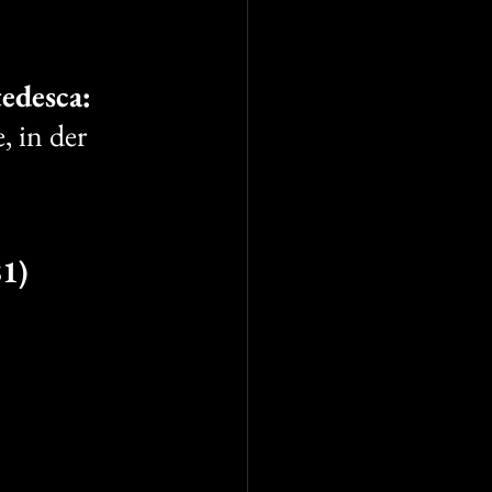
tedesca:
, in der 
81)