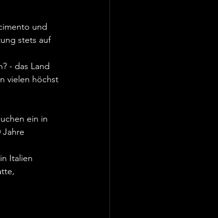
scimento und 
ung stets auf 
n? - das Land 
en vielen höchst 
uchen ein in 
 Jahre 
n Italien 
tte, 