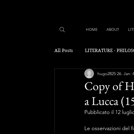
HOME
ABOUT
LI
All Posts
LITERATURE - PHILO
hugo2825
26. Jan.
Copy of H
a Lucca (1
Pubblicato il 12 lugl
Le osservazioni del 