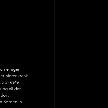
on einigen 
er nierenkrank 
o in Italia
, 
ng all der 
 dort 
n Sorgen in 