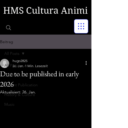
HMS Cultura Animi
Beitrag
All Posts
hugo2825
All Posts
26. Jan.
1 Min. Lesezeit
Due to be published in early
LITERATURE - PHILOSOPHY
2026
Recent Publication
Aktualisiert:
26. Jan.
History & Culture
Music