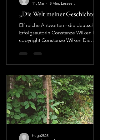
Anschließe
11. Mai
8 Min. Lesezeit
„Die Welt meiner Geschichten“
Elf reiche Antworten - die deutsche
Erfolgsautorin Constanze Wilken Foto:
copyright Constanze Wilken Die
deutsche Gegenwartsliteratur bietet
eine Vielfalt von Romanen,
Erzählungen, Geschichten. Nicht so
zahlreich sind Schriftstellerinnen und
Schriftsteller, deren Erzählkunst dazu
auch ein Fundus von kulturellen,
sozialen, geschichtlichen und
psychologischen Bezügen ist. Sie
sprechen eine Leserschaft an, die eine
Belletristik schätzt, die zusätzlich zum
unterhaltsamen Aspekt a
hugo2825