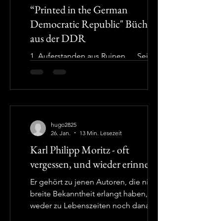
“Printed in the German
Democratic Republic" Bücher
aus der DDR
1. Auferstanden aus Ruinen … Seit
mehr als fünfunddreissig Jahren
existiert die Deutsche Demokratische
Republik nicht mehr. Sie ist aber nicht
spurlos verschwunden, nicht aus dem
Gedächtnis getilgt. Auch im heutigen
hugo2825
Alltag erinnert nach wie vor vieles an
26. Jan.
13 Min. Lesezeit
den untergegangenen sozialistischen
Karl Philipp Moritz - oft
Staat, im Osten Deutschlands selbst,
vergessen, und wieder erinnert
und weit darüber hinaus. Ein paar
eindrückliche Beispiele dafür sind:
Er gehört zu jenen Autoren, die nie
Hundertsiebzig Jahre nach der
breite Bekanntheit erlangt haben,
Gründung im Jahre 1856 ist der in
weder zu Lebenszeiten noch danach.
Freyburg an der Un
An sie wird oft gedacht, wenn ein