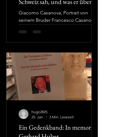
Schweiz sah, und was er übersah
Giacomo Casanova, Portrait von
seinem Bruder Francesco Casanova
(1727-1803), um 1750–1755 Casanova,
der Vielgereiste Worauf Giacomo
Casanovas (1725-1798) Berühmtheit
beruht, ist allseits bekannt. All das
Viele, das er selber so ausführlich
beschrieben hat, ist im Verlauf der
Jahrhunderte dazu noch von Dritten
eingehend nachgezeichnet, analysiert
und auch auf seinen tatsächlichen
Wahrheitsgehalt überprüft worden.
Hier interessiert aber eine andere,
wenig beachtete und kommenti
hugo2825
25. Jan.
3 Min. Lesezeit
Ein Gedenkband: In memoriam
Gerhard Huber