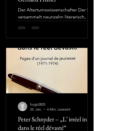
Der Altertumswissenschafter Der Band
versammelt neunzehn literarisch,
philologisch und kulturgeschichtlich
ausgerichtete Beiträge von Gerhard
Huber, die in den 80er-Jahren in der
Neuen Zürcher Zeitung erschienen
sind. Es sind mehrheitlich
Buchrezensionen, die mit einigen
Kurzberichten von literarischen
Kolloquien ergänzt werden. Gerhard
Huber war ein so kenntnisreicher wie
passionierter Altphilologe, und sein
Blick reichte zudem weit über sein
Kerngebiet hinaus. Im ersten Tei
hugo2825
25. Jan.
6 Min. Lesezeit
Peter Schnyder – „L’ irréel intact
dans le réel dévasté“