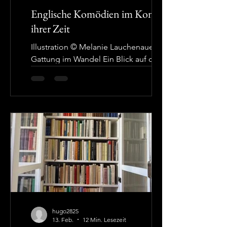
Englische Komödien im Kontext
ihrer Zeit
Illustration © Melanie Lauchenauer Die
Gattung im Wandel Ein Blick auf die
Geschichte des englischen Theaters
zeigt die thematische Vielfalt der
einheimischen Komödien von ihren
Anfängen bis heute. Die einzelnen
Stücke lassen sich gut vor dem
Hintergrund ihrer Zeit verstehen. Je
nach Epoche unterscheiden sie sich
thematisch und formal. Gemeinsam ist
ihnen der englische Witz, der
schlagfertige “wit“; auch das Element
der heiteren Geselligkeit, zu der König
Heinrich VIII. bere
hugo2825
13. Feb.
12 Min. Lesezeit