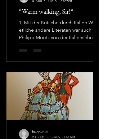
4. Mai
7 Min. Lesezeit
“Warm walking, Sir!“
1. Mit der Kutsche durch Italien Wie
etliche andere Literaten war auch Karl
Philipp Moritz von der Italiensehnsucht
ergriffen, Goethe, Winkelmann,
Seume, die Engländer Shelly und
Keats, und viele weitere mehr. Moritz’
Aufenthalt in Italien dauerte zwei
Jahre: Reisen eines Deutschen in
Italien in den Jahren 1786 bis 1788. 3
Bde. (Erstdruck Berlin 1792-1793). Er
bereiste den Stiefel, meist in der
Kutsche, von Norden nach Süden, von
Verona bis Neapel; der Schwerpunkt
war Rom. Vo
hugo2825
23. Feb.
5 Min. Lesezeit