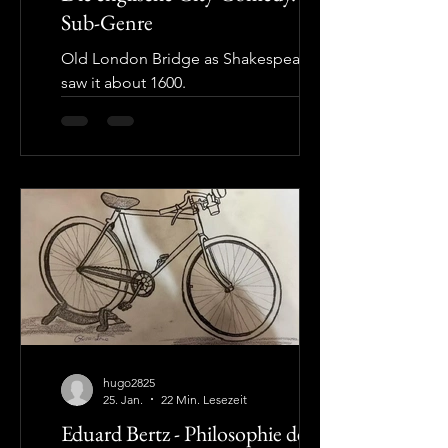
Sub-Genre
Old London Bridge as Shakespeare
saw it about 1600.
(Commons.wikipedia. Licensed under
the Creative Commons Attribution
4.0.International license) Das englische
Volkstheater Seit dem Mittelalter war
das englische Volkstheater die eine
grosse Massenunterhaltung, und den
Höhepunkt erreichte es in der
Renaissance. Die damaligen Londoner
Bühnen waren zahlreich. Das
Blackfriars und das Globe Theatre, an
denen beiden Shakespeare wirkte,
fassten rund 3’500 Personen, die
hugo2825
kleineren
25. Jan.
22 Min. Lesezeit
Eduard Bertz - Philosophie des