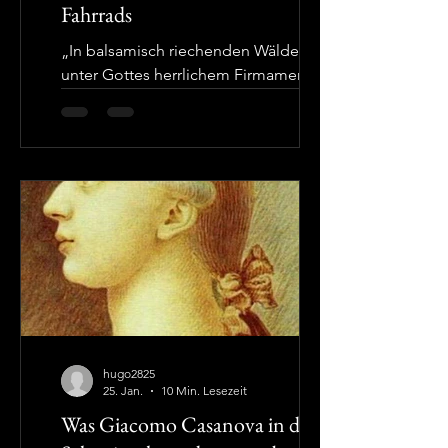
Fahrrads
„In balsamisch riechenden Wäldern,
unter Gottes herrlichem Firmament“
Ein Fahrrad um 1900, wie es Eduard
Bertz beschreibt. (Illustration: Lina
Giusti, Lucca, Italia) Die ganze Welt
dreht sich um das Fahrrad Das Buch
erschien 1900, in der frühesten Phase
der Geschichte des Fahrrads.
Hundertundfünfundzwanzig Jahre
später wäre zu erwarten, es sei längst
überholt. Doch weit gefehlt!
Tatsächlich ist es so aktuell wie, oder
zutreffender: aktueller denn je. Bertz
griff gleichsam ein
hugo2825
25. Jan.
10 Min. Lesezeit
Was Giacomo Casanova in der