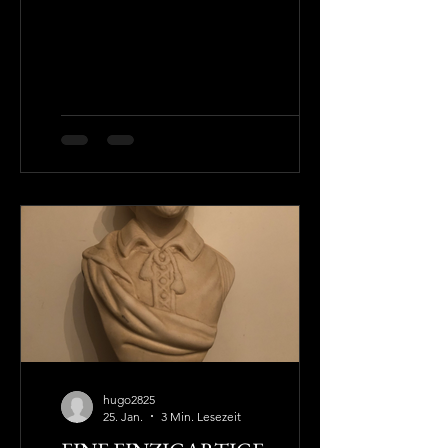
(runder) Geburts- oder Todestag
bevorsteht. Karl Philipp Moritz (1756-
1793) würde im Jahr 2026 270 Jahre alt;
es dürfte diesmal nicht anders sein.
Moritz verdiente allerdings, dass man
sich über den Tag seiner Geburt hinaus
an ihn erinnert. Er blieb nach seinem
Tod lange Zeit unbeachtet, war nahezu
vergessen. Arno Schmidt
beabsichtigte die
hugo2825
25. Jan.
3 Min. Lesezeit