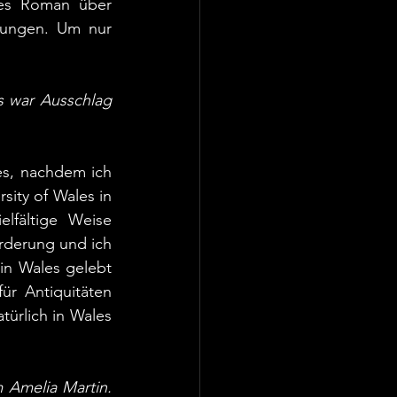
ées Roman über 
lungen. Um nur 
 war Ausschlag 
s, nachdem ich 
ity of Wales in 
fältige Weise 
rderung und ich 
in Wales gelebt 
r Antiquitäten 
ürlich in Wales 
Amelia Martin. 