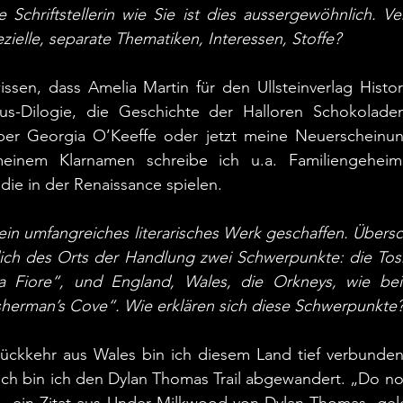
e Schriftstellerin wie Sie ist dies aussergewöhnlich. Ve
zielle, separate Thematiken, Interessen, Stoffe? 
sen, dass Amelia Martin für den Ullsteinverlag Histori
us-Dilogie, die Geschichte der Halloren Schokoladen
er Georgia O’Keeffe oder jetzt meine Neuerscheinun
meinem Klarnamen schreibe ich u.a. Familiengeheim
die in der Renaissance spielen.
ein umfangreiches literarisches Werk geschaffen. Übersc
ich des Orts der Handlung zwei Schwerpunkte: die Tosk
a Fiore“, und England, Wales, die Orkneys, wie beis
sherman’s Cove“. Wie erklären sich diese Schwerpunkte
ckkehr aus Wales bin ich diesem Land tief verbunden 
ch bin ich den Dylan Thomas Trail abgewandert. „Do not
“ – ein Zitat aus Under Milkwood von Dylan Thomas, gel