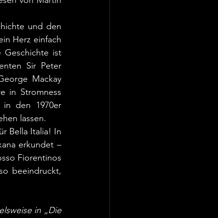
hichte und den 
n Herz einfach 
Geschichte ist 
nten Sir Peter 
 George Mackay 
e in Stromness 
 in den 1970er 
ehen lassen.
Bella Italia! In 
ana erkundet – 
osso Fiorentinos 
 beeindruckt, 
lsweise in „Die 