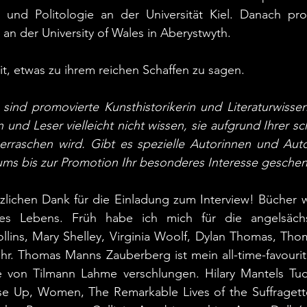
ft und Politologie an der Universität Kiel. Danach pro
 an der University of Wales in Aberystwyth.
it, etwas zu ihrem reichen Schaffen zu sagen.
 sind promovierte Kunsthistorikerin und Literaturwissens
n und Leser vielleicht nicht wissen, sie aufgrund Ihrer schr
erraschen wird. Gibt es spezielle Autorinnen und Auto
ums bis zur Promotion Ihr besonderes Interesse geschen
rzlichen Dank für die Einladung zum Interview! Bücher 
nes Lebens. Früh habe ich mich für die angelsächsi
ollins, Mary Shelley, Virginia Woolf, Dylan Thomas, Tho
ehr. Thomas Manns Zauberberg ist mein all-time-favouri
 von Tilmann Lahme verschlungen. Hilary Mantels Tudo
se Up, Women, The Remarkable Lives of the Suffragett