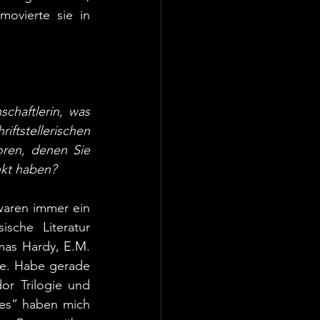
movierte sie in 
chaftlerin, was 
iftstellerischen 
ren, denen Sie 
kt haben? 
waren immer ein 
sche Literatur 
mas Hardy, E.M. 
te. Habe gerade 
r Trilogie und 
es” haben mich 