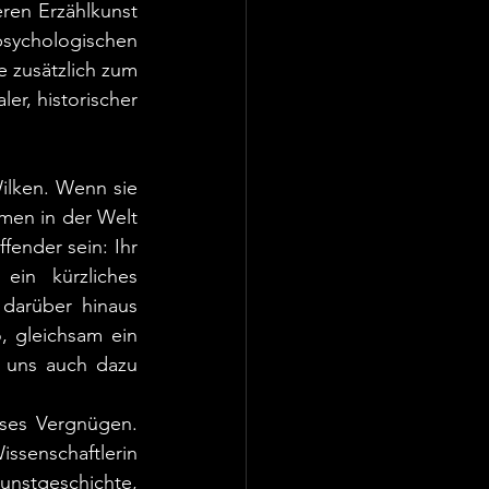
eren Erzählkunst 
sychologischen 
e zusätzlich zum 
er, historischer 
ilken. Wenn sie 
men in der Welt 
ender sein: Ihr 
in kürzliches 
 darüber hinaus 
 gleichsam ein 
 uns auch dazu 
ses Vergnügen. 
senschaftlerin 
Kunstgeschichte, 