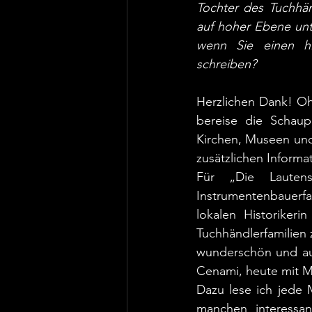
Tochter des Tuchhän
auf hoher Ebene unt
wenn Sie einen hi
schreiben? 
Herzlichen Dank! Ohn
bereise die Schaupl
Kirchen, Museen und
zusätzlichen Informa
Für „Die Lautensp
Instrumentenbauerfa
lokalen Historiker
Tuchhändlerfamilien z
wunderschön und au
Cenami, heute mit M
Dazu lese ich jede 
manchen interessan