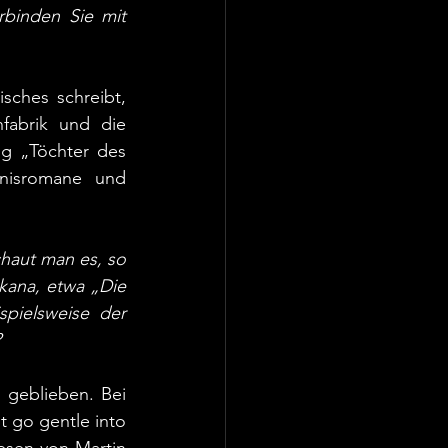
rbinden Sie mit 
sches schreibt, 
fabrik und die 
g „Töchter des 
nisromane und 
haut man es, so 
ana, etwa „Die 
pielsweise der 
?
geblieben. Bei 
 go gentle into 
esen von Martin 