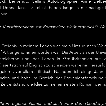
uckt. Benvenuto Cellinis Autobiographie, Anne Delb
 Donna Tartts Distelfink haben lange in mir nachgek
nen ...
r Kunsthistorikerin zur Romancière hinübergerückt? Was
s Ereignis in meinem Leben war mein Umzug nach Wale
f Art angenommen worden war. Die Arbeit an der Univers
reichernd und das Leben in Großbritannien auf viel
Dissertation auf Englisch zu schreiben war eine Herausfo
gelernt, vor allem stilistisch. Nachdem ich einige Jahre 
ndon und habe im Bereich der Provenienzforschung fü
r Zeit entstand die Idee zu meinem ersten Roman, der nat
r Ihrem eigenen Namen und auch unter dem Pseudonym 