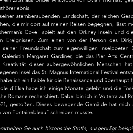
thörerlebnis.
seiner atemberaubenden Landschaft, der reichen Gesc
en, die mir dort auf meinen Reisen begegnen, lässt mei
sherman’s Cove“ spielt auf den Orkney Inseln und die 
en Ereignissen. Zum einen von der Person des Dirige
 seiner Freundschaft zum eigenwilligen Inselpoeten
aleristin Margaret Gardiner, die das Pier Arts Centr
 Kreativität dieser außergewöhnlichen Menschen hat
egenen Insel das St. Magnus International Festival entst
 habe ich ein Faible für die Renaissance und überhaupt für 
ole d’Elsa habe ich einige Monate gelebt und die Tosk
che Romane recherchiert. Dabei bin ich in Volterra auf R
21, gestoßen. Dieses bewegende Gemälde hat mich so
n von Fontainebleau“ schreiben musste. 
arbeiten Sie auch historische Stoffe, ausgeprägt beispie