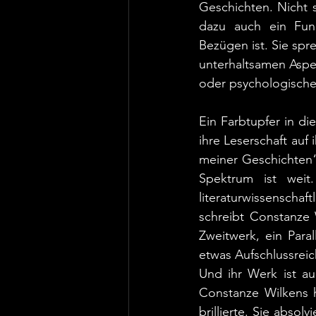
Geschichten. Nicht so
dazu auch ein Fund
Bezügen ist. Sie spre
unterhaltsamen Aspekt
oder psychologischer 
Ein Farbtupfer in di
ihre Leserschaft auf
meiner Geschichten“ 
Spektrum ist weit
literaturwissenscha
schreibt Constanze 
Zweitwerk, ein Para
etwas Aufschlussrei
Und ihr Werk ist au
Constanze Wilkens h
brillierte. Sie absol