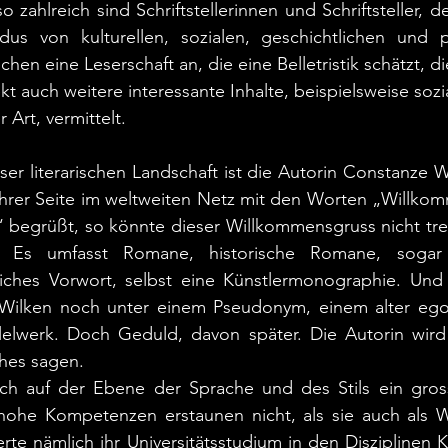
 zahlreich sind Schriftstellerinnen und Schriftsteller, d
us von kulturellen, sozialen, geschichtlichen und p
chen eine Leserschaft an, die eine Belletristik schätzt, di
 auch weitere interessante Inhalte, beispielsweise sozial
Art, vermittelt.
eser literarischen Landschaft ist die Autorin Constanze W
 ihrer Seite im weltweiten Netz mit den Worten „Willkom
begrüßt, so könnte dieser Willkommensgruss nicht treff
. Es umfasst Romane, historische Romane, sogar e
ftliches Vorwort, selbst eine Künstlermonographie. Und
Wilken noch unter einem Pseudonym, einem alter ego,
llelwerk. Doch Geduld, davon später. Die Autorin wird
ches sagen.
ch auf der Ebene der Sprache und des Stils ein gros
ohe Kompetenzen erstaunen nicht, als sie auch als Wis
vierte nämlich ihr Universitätsstudium in den Disziplinen 