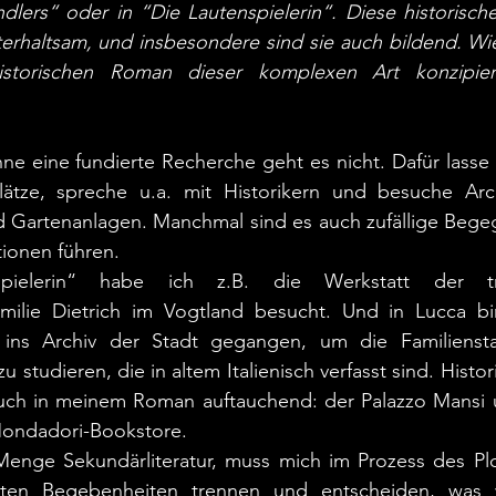
dlers“ oder in “Die Lautenspielerin“. Diese historisch
erhaltsam, und insbesondere sind sie auch bildend. Wie
storischen Roman dieser komplexen Art konzipieren
e eine fundierte Recherche geht es nicht. Dafür lasse ich
ätze, spreche u.a. mit Historikern und besuche Archi
 Gartenanlagen. Manchmal sind es auch zufällige Begeg
tionen führen. 
ielerin“ habe ich z.B. die Werkstatt der tradi
milie Dietrich im Vogtland besucht. Und in Lucca bin
in ins Archiv der Stadt gegangen, um die Familiens
u studieren, die in altem Italienisch verfasst sind. Histori
ch in meinem Roman auftauchend: der Palazzo Mansi u
ondadori-Bookstore. 
Menge Sekundärliteratur, muss mich im Prozess des Plo
ten Begebenheiten trennen und entscheiden, was wi