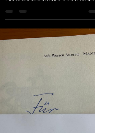
Ab der Mitte des 18. Jahrhunderts trugen
auch etliche Schweizer und Schweizerinnen
zum künstlerischen Leben in der Großstadt
London bei. Unter ihnen finden wir den
Goldschmied und Emailleur Georg Michael
Moser (1706-1783) und seine Tochter Mary
(1744-1819). Ihre Heimat Schaffhausen lag in
einer damals noch entlegenen Gegend, was
das gelegentlich zu hörende Vorurteil straft,
dass hohe Kunst nur in Metropolen
entstehen könne. Den talentierten Georg
Michael Moser zog es dann 172