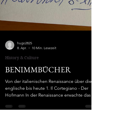
hugo2825
8. Apr.
10 Min. Lesezeit
History & Culture
BENIMMBÜCHER
Von der italienischen Renaissance über die
englische bis heute 1. Il Cortegiano - Der