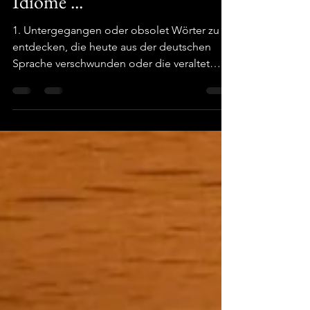
Schimpfwörter, Plattitüden,
Idiome ...
1. Untergegangen oder obsolet Wörter zu
entdecken, die heute aus der deutschen
Sprache verschwunden oder die veraltet
sind, hat eine besondere Faszination. Viele
dieser Begriffe sind zwar deutsch, klingen
aber dennoch fremd und verleiten deshalb
oft zur Annahme einer falschen Bedeutung.
Die englische Semantik braucht in
vergleichbaren Konstellationen den
Terminus des „false friend“. Ein „Einzögling“
war beispielsweise nicht eine Person, die in
ein Land einwandert, gemeint war