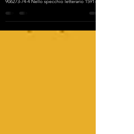
Mirrored in Literature 1591-2018. Lucca and
Beyond 2026 Edition Signathur ISBN 978-3-
906273-74-4 Nello specchio letterario 1591-
2018. Lucca - e altri luoghi. Traduzione di
Chiara Guidi Disegni di Lina Giusti 2026
Edition Signathur ISBN t.b.a.