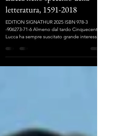
Lucca nello specchio della
letteratura, 1591-2018
EDITION SIGNATHUR 2025 ISBN 978-3
-906273-71-6 Almeno dal tardo Cinquecento,
Lucca ha sempre suscitato grande interesse
nei letterati. Questo studio propone una
selezione di autori tedeschi, inglesi e
americani che l’hanno scelta come meta di
viaggio o per ambientarvi i loro intrecci
narrativi. Dalle descrizioni dei viaggiatori
inglesi che visitarono la città tra Cinque e
Seicento a quelle dei tedeschi che ne
scrissero tra Illuminismo e Romanticismo, da
un romanzo rosa del No