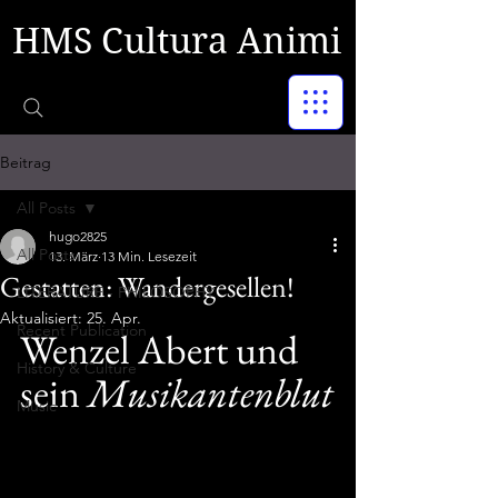
HMS Cultura Animi
Beitrag
All Posts
hugo2825
All Posts
13. März
13 Min. Lesezeit
Gestatten: Wandergesellen!
LITERATURE - PHILOSOPHY
Aktualisiert:
25. Apr.
Recent Publication
Wenzel Abert und 
History & Culture
sein 
Musikantenblut
Music