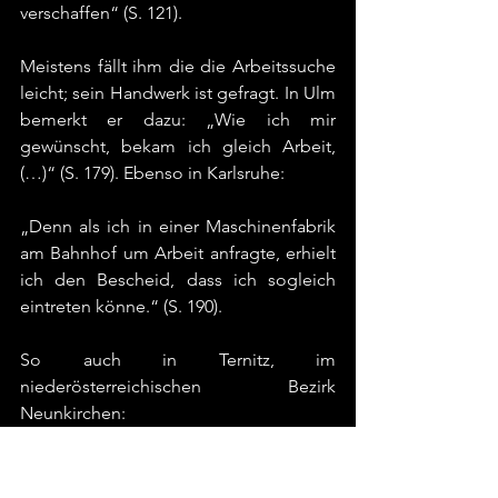
verschaffen“ (S. 121). 
Meistens fällt ihm die die Arbeitssuche 
leicht; sein Handwerk ist gefragt. In Ulm 
bemerkt er dazu: „Wie ich mir 
gewünscht, bekam ich gleich Arbeit, 
(…)“ (S. 179). Ebenso in Karlsruhe:
„Denn als ich in einer Maschinenfabrik 
am Bahnhof um Arbeit anfragte, erhielt 
ich den Bescheid, dass ich sogleich 
eintreten könne.“ (S. 190). 
So auch in Ternitz, im 
niederösterreichischen Bezirk 
Neunkirchen:
„Schon nach einigen Tagen wurde mir 
eine passende Stelle (…) angeboten, 
die ich auch sogleich annahm.“ (S. 138). 