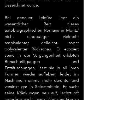
bezeichnet wurde.
Bei genauer Lektüre liegt ein 
wesentlicher Reiz dieses 
autobiographischen Romans in Moritz’ 
nicht eindeutiger, vielmehr 
ambivalenter, vielleicht sogar 
polyvalenter Rückschau. Er evoziert 
seine in der Vergangenheit erlebten 
Benachteiligungen und 
Enttäuschungen, lässt sie in all ihren 
Formen wieder aufleben, leidet im 
Nachhinein einmal mehr darunter und 
versinkt gar in Selbstmitleid. Er sucht 
seine Kränkungen neu auf, lechzt oft 
geradezu nach ihnen. Wer den Roman 
gelesen hat, vergisst seine stets 
wiederkehrenden Klagen kaum mehr: 