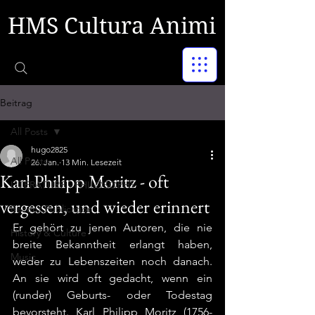
HMS Cultura Animi
Beitrag
All Posts
hugo2825
All Posts
26. Jan.
13 Min. Lesezeit
Karl Philipp Moritz - oft
LITERATURE - PHILOSOPHY
vergessen, und wieder erinnert
Recent Publication
Er gehört zu jenen Autoren, die nie 
History & Culture
breite Bekanntheit erlangt haben, 
Music
weder zu Lebenszeiten noch danach. 
An sie wird oft gedacht, wenn ein 
(runder) Geburts- oder Todestag 
bevorsteht. Karl Philipp Moritz (1756-