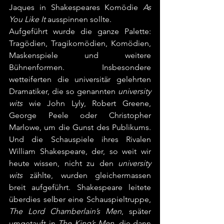
Jaques in Shakespeares Komödie 
As 
You Like It
 ausspinnen sollte. 
Aufgeführt wurde die ganze Palette: 
Tragödien, Tragikomödien, Komödien, 
Maskenspiele und weitere 
Bühnenformen. Insbesondere 
wetteiferten die universitär gelehrten 
Dramatiker, die so genannten 
university 
wits
 wie John Lyly, Robert Greene, 
George Peele oder Christopher 
Marlowe, um die Gunst des Publikums. 
Und die Schauspiele ihres Rivalen 
William Shakespeare, der, so weit wir 
heute wissen, nicht zu den 
university 
wits
 zählte, wurden gleichermassen 
breit aufgeführt. Shakespeare leitete 
überdies selber eine Schauspieltruppe, 
The Lord Chamberlain’s Men
, später 
umgetauft in 
The King’s Men
, die dann 