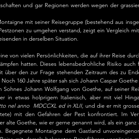
tschaften und gar Regionen werden wegen der grassi
Montaigne mit seiner Reisegruppe (bestehend aus insge
 Pestzonen zu umgehen verstand, zeigt ein Vergleich mi
eisenden in derselben Situation.
e von vielen Persönlichkeiten, die auf ihrer Reise durch
ämpfen hatten. Dieses lebensbedrohliche Risiko auch fü
it über den zur Frage stehenden Zeitraum des zu End
 Noch 160 Jahre später sah sich Johann Caspar Goethe (
 Sohnes Johann Wolfgang von Goethe, auf seiner Reise
er in etwas holprigem Italienisch, aber mit viel Hinga
atto nel anno
MDCCXL ed in XLII,
 und die er mit grosse
ete) mit den Gefahren der Pest konfrontiert. Im Ver
der alte Goethe, wie er gerne genannt wird, als ein ganz 
n. Begegnete Montaigne dem Gastland unvoreingenom