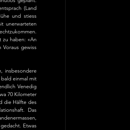
utiös geplant. 
ntsprach (Land 
he und stiess 
t unerwarteten 
urechtzukommen. 
 zu haben: «An 
 Voraus gewiss 
, insbesondere 
bald einmal mit 
ndlich Venedig 
wa 70 Kilometer 
die Hälfte des 
tionshaft. Das 
andenermassen, 
 gedacht. Etwas 