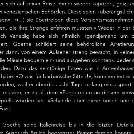
er sich auf seiner Reise immer wieder kaprizert, geizt er
en venezianischen Behörden. Diese seien «überängstlich
sen»; «(...) sie übertreiben diese Vorsichtsmassnahmen
en, die ihre Strenge erfahren mussten.» Weder in der S
ach Venedig habe sich nämlich irgendjemand um di
rt. Goethe schildert seine behördliche Arretierun
r dann, von einem Aufseher streng bewacht, in «einer H
«die Mäuse bequem ein- und ausgehen konnten». Jeder s
rden. Dazu das «eintönige Essen wie in Armenhäuser
abe. «O was für barbarische Sitten!», kommentiert er 
rden, weil er überdies acht Tage zu lang eingesperrt 
n müssen, er zu all dem «Purgatorium an diesem verw
prellt worden sei. «Schande über diese bösen und ni
azit.
Goethe seine Italienreise bis in die letzten Details 
r Ausbruch örtlich begrenzter Pestepidemien konnte 