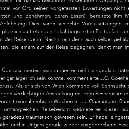
Reise mit damals bekannten Reiseführern vorgängig min
nmal vor Ort, seinen vorgefassten Erwartungen nicht e
itten und Benehmen, deren Essen), bereitete ihm Mü
e Ablehnung. Dies waren schlechte Voraussetzungen, mi
r plötzlich auftretenden, lokal begrenzten Pestgefahr z
int der Reisende im Nachhinein denn auch selber gehabt
ten, die einem auf der Reise begegnen, denkt man im
Überraschendes, was immer er nicht eingeplant hatte
r gar ärgerlich sein konnte, kommentierte J.C. Goethe 
russ. Als er sich von Wien kommend voll Sehnsucht e
wegen verdächtigter Ansteckung mit dem Pestvirus im et
vorerst einmal mehrere Wochen in die Quarantäne. Rund 
 umfangreichen Reisebericht widmete er dieser Isola
hn geradezu traumatisch gewesen sein. Er habe, eingest
 Türkei und in Ungarn gerade wieder ausgebrochene Pest