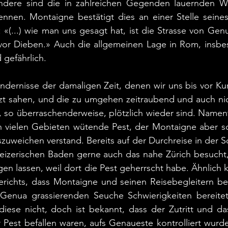
ndere sind die in zahlreichen Gegenden lauernden W
nen. Montaigne bestätigt dies an einer Stelle seines 
: «(...) wie man uns gesagt hat, ist die Strasse von Gen
 vor Dieben.» Auch die allgemeinen Lage in Rom, insbes
 gefährlich.
ndernisse der damaligen Zeit, denen wir uns bis vor Ku
zt sahen, und die zu umgehen zeitraubend und auch nic
 so überraschenderweise, plötzlich wieder sind. Nament
in vielen Gebieten wütende Pest, der Montaigne aber sc
szuweichen verstand. Bereits auf der Durchreise in der S
weizerischen Baden gerne auch das nahe Zürich besucht,
gen lassen, weil dort die Pest geherrscht habe. Ähnlich 
erichts, dass Montaigne und seinen Reisebegleitern bei
enua grassierenden Seuche Schwierigkeiten bereitet
iese nicht, doch ist bekannt, dass der Zutritt und das
 Pest befallen waren, aufs Genaueste kontrolliert wurde.