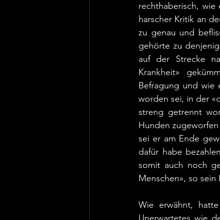
rechthaberisch, wie 
harscher Kritik an d
zu genau und beflis
gehörte zu denjenig
auf der Strecke n
Krankheit» gekümme
Befragung und wie e
worden sei, in der 
streng getrennt wo
Hunden zugeworfen h
sei er am Ende gewo
dafür habe bezahle
somit auch noch ge
Menschen», so sein F
Wie erwähnt, hatte 
Unerwartetes wie de