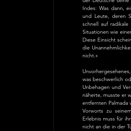
der Deutsche seine 
Indes: Was dann, ei
und Leute, deren S
schnell auf radikal
Situationen wie eine
Diese Einsicht sche
die Unannehmlichkei
nicht.»
Unvorhergesehenes, 
was beschwerlich ode
Unbehagen und Verd
näherte, musste er 
entfernten Palmada 
Vorworts zu seinem
Erlebnis muss für i
nicht an die in der