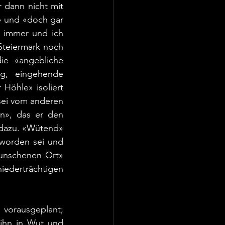
 dann nicht mit 
» und «doch gar 
 immer und ich 
teiermark noch 
e «angebliche 
g, eingehende 
öhle» isoliert 
ei vom anderen 
n», das er den 
dazu. «Wütend» 
worden sei und 
unschenen Ort» 
ederträchtigen 
vorausgeplant; 
ihn in Wut und 