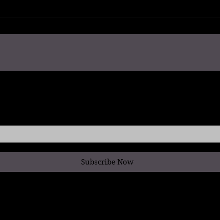
Am englischen Königshof des 18.
Jahrhunderts Georg Michael
Moser und Mary Moser aus
Schaffhausen
etter.
*
Subscribe Now