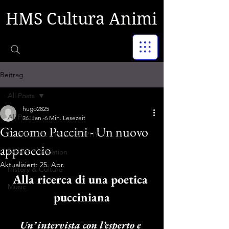
HMS Cultura Animi
Beitrag
All Posts
hugo2825
All Posts
26. Jan.
6 Min. Lesezeit
Giacomo Puccini - Un nuovo
LITERATURE - PHILOSOPHY
approccio
Recent Publication
Aktualisiert:
25. Apr.
History & Culture
Alla ricerca di una poetica 
Music
pucciniana
Un’ intervista con l’esperto e 