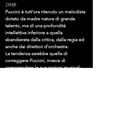
DMB
:
Puccini è tutt’ora ritenuto un melodista 
dotato da madre natura di grande 
talento, ma di una profondità 
intellettiva inferiore a quella 
sbandierata dalla critica, dalla regia ed 
anche dai direttori d’orchestra.
La tendenza sarebbe quella di 
correggere Puccini, invece di 
comprendere le sue ragioni musical-
teatrali.
La sua semplicità di pensiero, che si 
riflette anche in una scrittura musicale 
disarmante nella sua essenzialità ed 
efficacia, risulta insondabile da chi si 
atteggia a finemente smaliziato. 
L’albero della conoscenza colpisce 
ancora la povertà di spirito, 