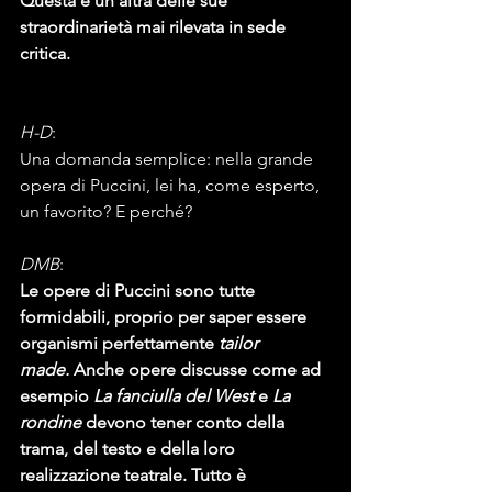
Questa è un’altra delle sue 
straordinarietà mai rilevata in sede 
critica.
H-D
:
Una domanda semplice: nella grande 
opera di Puccini, lei ha, come esperto, 
un favorito? E perché?
DMB
:
Le opere di Puccini sono tutte 
formidabili, proprio per saper essere 
organismi perfettamente 
tailor 
made.
 Anche opere discusse come ad 
esempio 
La fanciulla del West
 e 
La 
rondine
 devono tener conto della 
trama, del testo e della loro 
realizzazione teatrale. Tutto è 